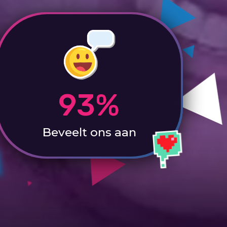
93%
Beveelt ons aan