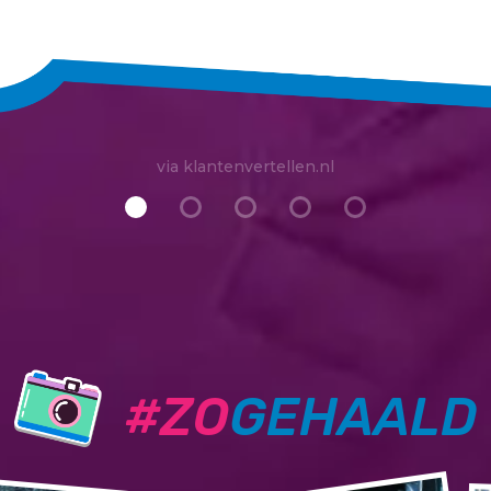
via klantenvertellen.nl
#ZO
GEHAALD