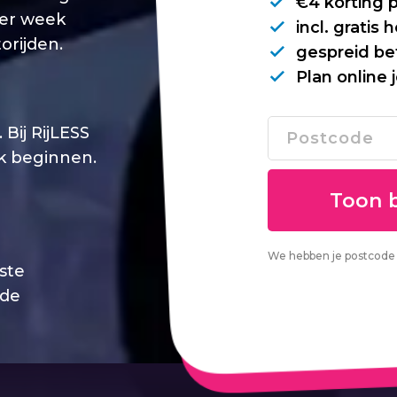
€4 korting 
per week
incl. gratis
orijden.
gespreid be
Plan online 
Bij RijLESS
jk beginnen.
We hebben je postcode 
este
 de