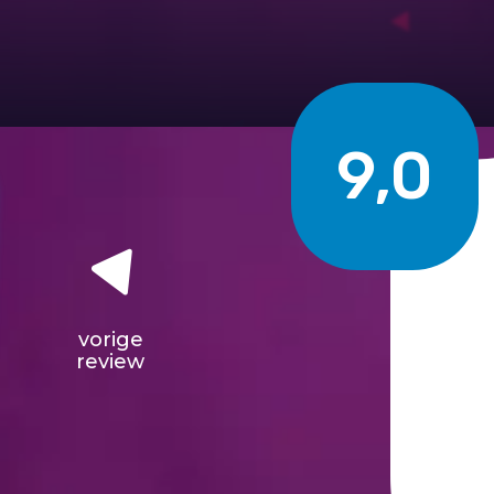
9,0
vorige
review