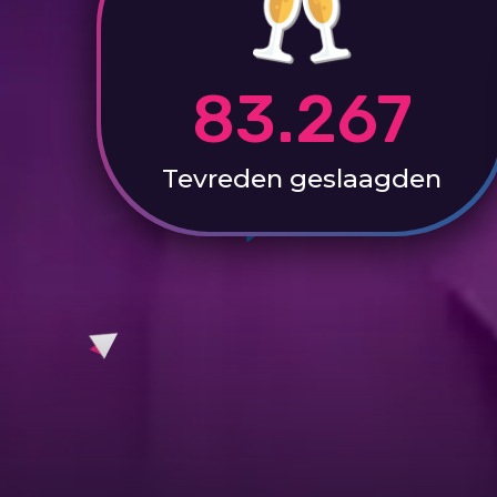
83.267
Tevreden
geslaagden