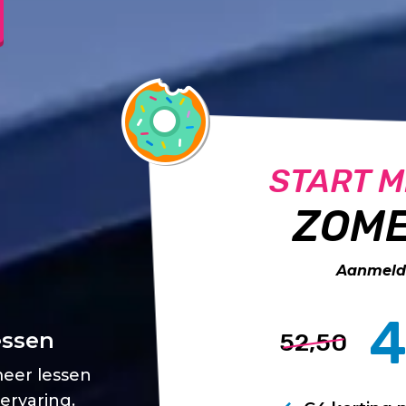
START M
ZOME
Aanmelde
4
essen
52,50
meer lessen
 ervaring.