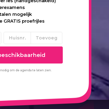
per les (handgeschakeld)
 herexamens
talen mogelijk
je GRATIS proefrijles
nodig om de agenda te laten zien.