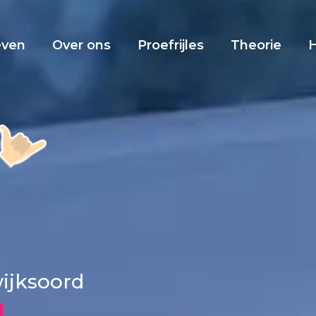
even
Over ons
Proefrijles
Theorie
wijksoord