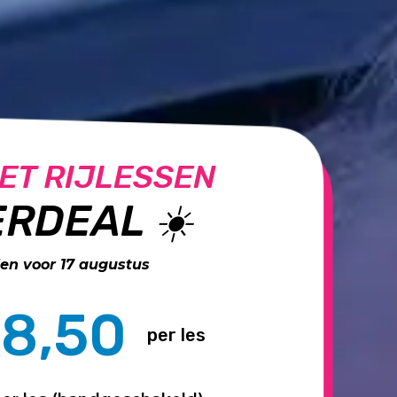
ET RIJLESSEN
RDEAL ☀️
n voor 17 augustus
8,50
per les