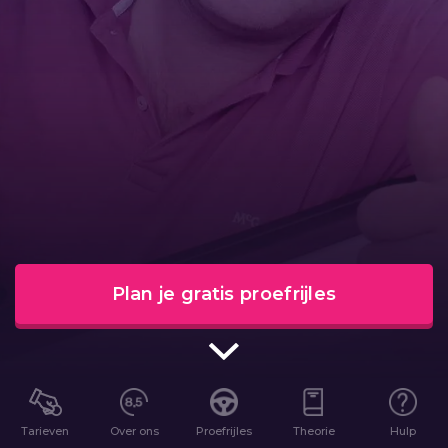
Plan je gratis proefrijles
Tarieven
Over ons
Proefrijles
Theorie
Hulp