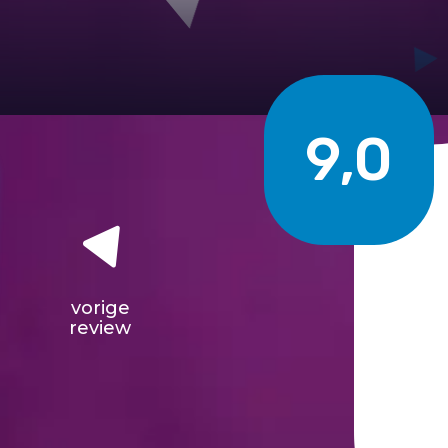
9,0
vorige
review