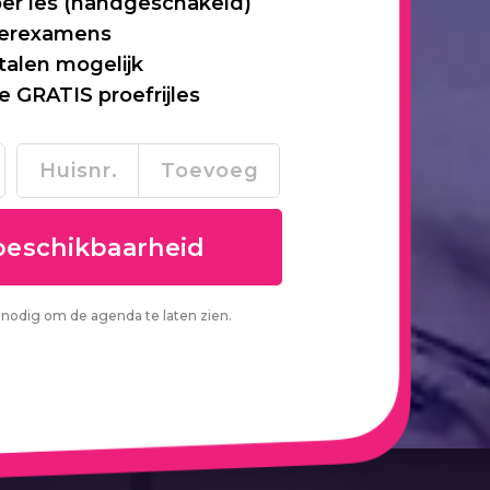
per les (handgeschakeld)
 herexamens
talen mogelijk
je GRATIS proefrijles
nodig om de agenda te laten zien.