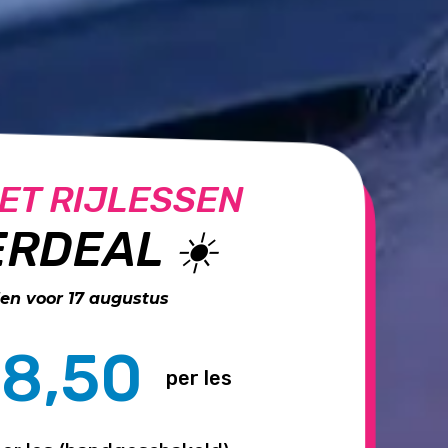
ET RIJLESSEN
RDEAL ☀️
n voor 17 augustus
8,50
per les