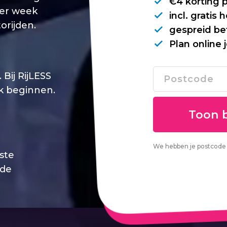
€4 korting 
per week
incl. gratis
orijden.
gespreid be
Plan online 
Bij RijLESS
jk beginnen.
We hebben je postcode 
este
 de