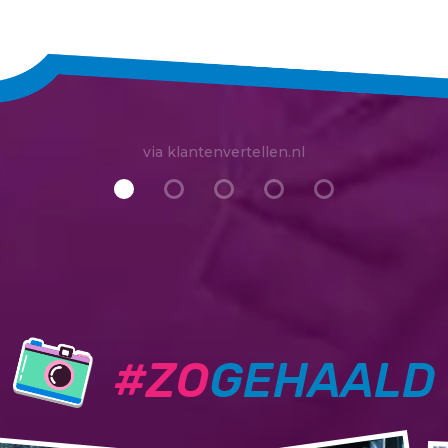
via klantenvertellen.nl
#ZO
GEHAALD