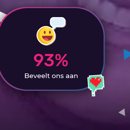
93%
Beveelt ons aan