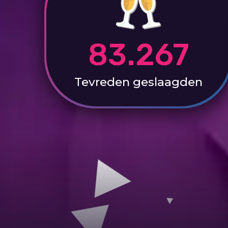
83.267
Tevreden
geslaagden