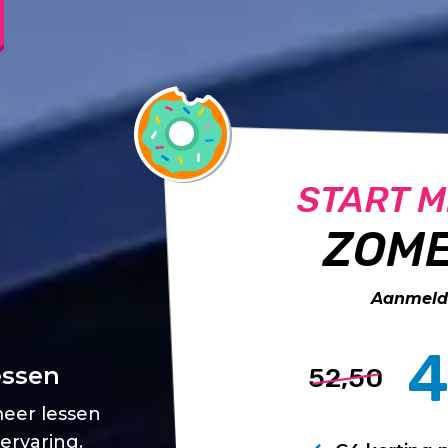
START M
ZOME
Aanmelde
4
essen
52,50
meer lessen
 ervaring.