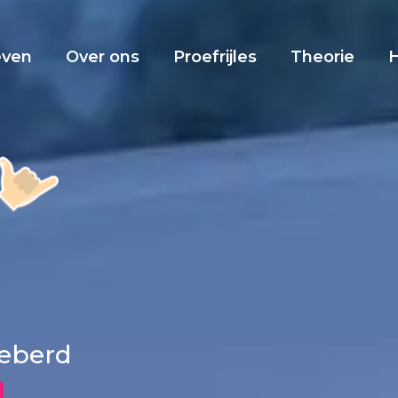
even
Over ons
Proefrijles
Theorie
jeberd