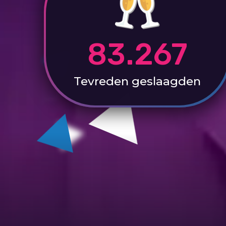
83.267
Tevreden
geslaagden