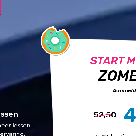
START M
ZOME
Aanmelde
4
essen
52,50
meer lessen
 ervaring.