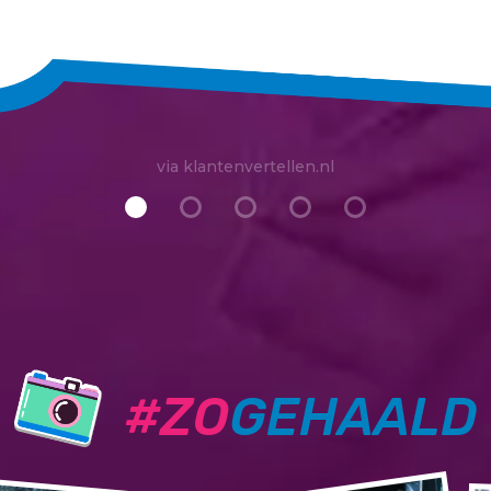
via klantenvertellen.nl
#ZO
GEHAALD