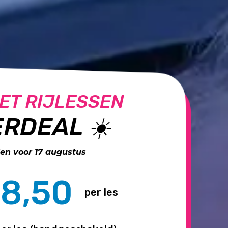
ET RIJLESSEN
RDEAL ☀️
n voor 17 augustus
8,50
per les