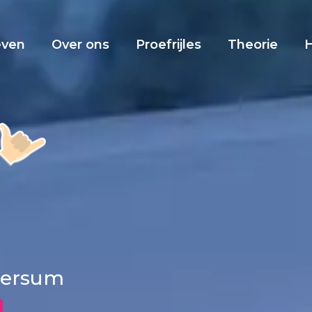
even
Over ons
Proefrijles
Theorie
ppersum