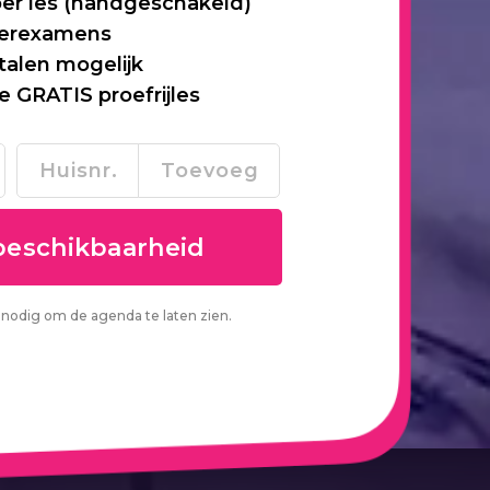
per les (handgeschakeld)
 herexamens
talen mogelijk
je GRATIS proefrijles
nodig om de agenda te laten zien.