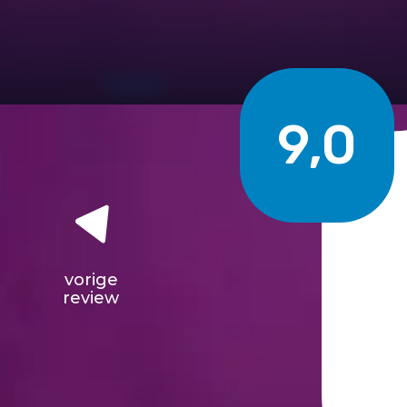
9,0
vorige
review