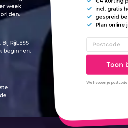
€4 korting 
per week
incl. gratis
orijden.
gespreid be
Plan online 
Bij RijLESS
jk beginnen.
We hebben je postcode 
este
 de