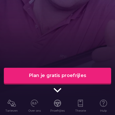
Plan je gratis proefrijles
Tarieven
Over ons
Proefrijles
Theorie
Hulp