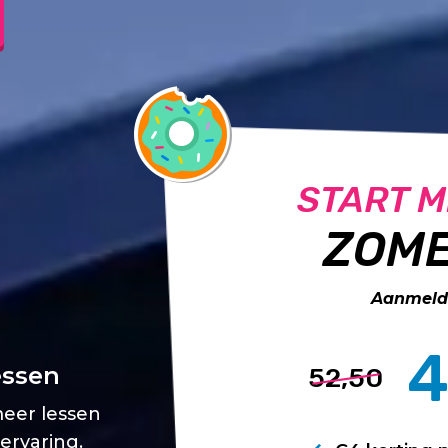
START M
ZOME
Aanmelde
4
essen
52,50
meer lessen
 ervaring.