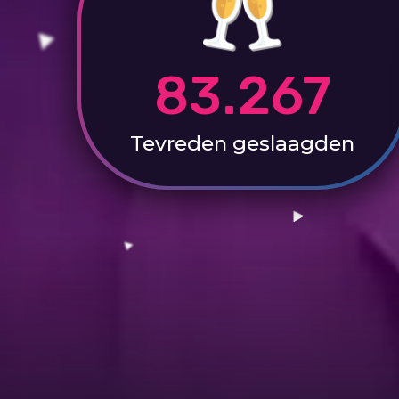
83.267
Tevreden
geslaagden