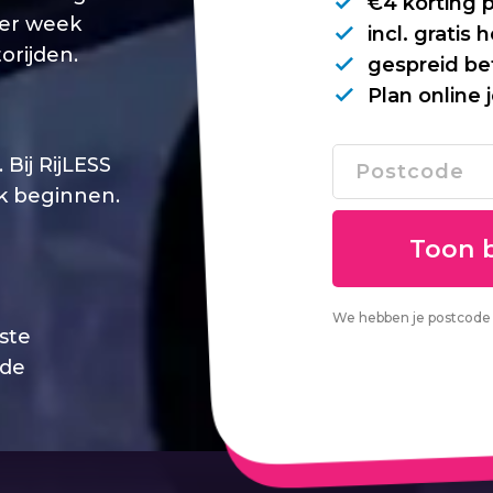
€4 korting 
per week
incl. gratis
orijden.
gespreid be
Plan online 
Bij RijLESS
jk beginnen.
We hebben je postcode 
este
 de