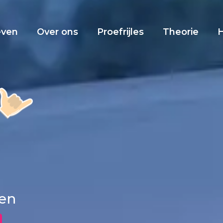
even
Over ons
Proefrijles
Theorie
nen