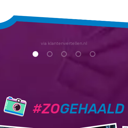
via klantenvertellen.nl
#ZO
GEHAALD