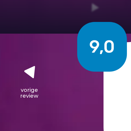
9,0
vorige
review