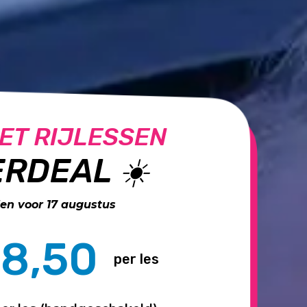
ET RIJLESSEN
RDEAL ☀️
n voor 17 augustus
8,50
per les