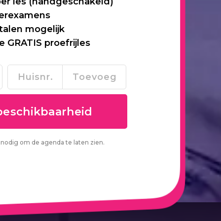
per les (handgeschakeld)
 herexamens
talen mogelijk
je GRATIS proefrijles
nodig om de agenda te laten zien.