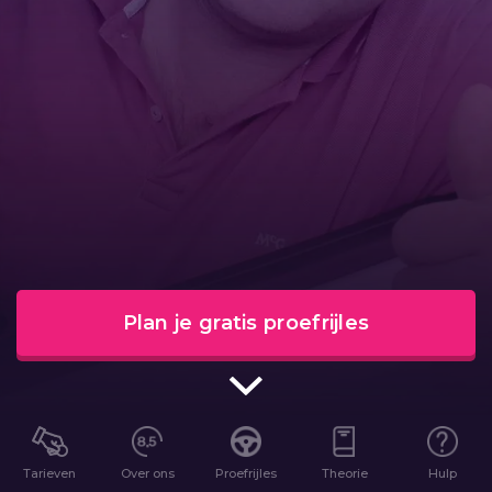
Plan je gratis proefrijles
Tarieven
Over ons
Proefrijles
Theorie
Hulp