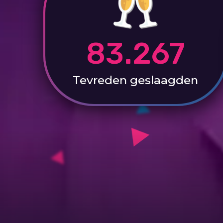
83.267
Tevreden
geslaagden