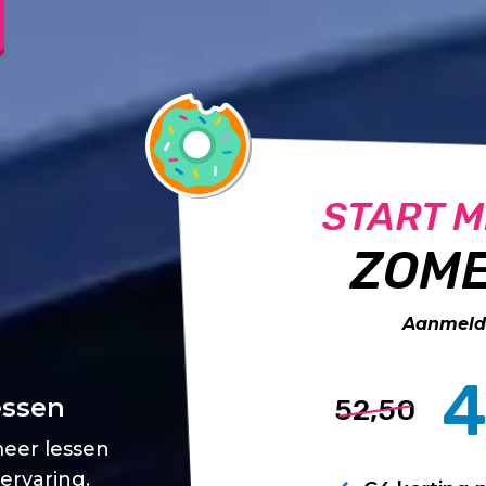
START M
ZOME
Aanmelde
4
essen
52,50
meer lessen
 ervaring.