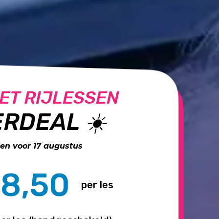
ET RIJLESSEN
RDEAL ☀️
n voor 17 augustus
8,50
per les