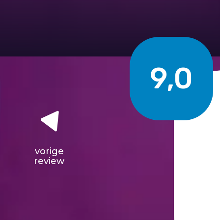
9,0
vorige
review