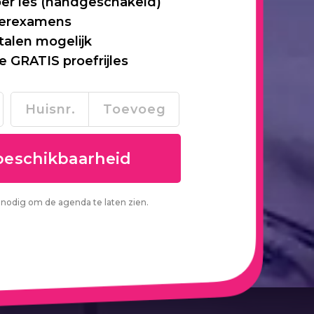
per les (handgeschakeld)
 herexamens
talen mogelijk
je GRATIS proefrijles
nodig om de agenda te laten zien.