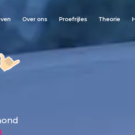
even
Over ons
Proefrijles
Theorie
xmond