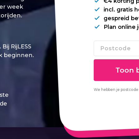
€4 korting 
per week
incl. gratis
orijden.
gespreid be
Plan online 
Bij RijLESS
jk beginnen.
We hebben je postcode 
este
 de