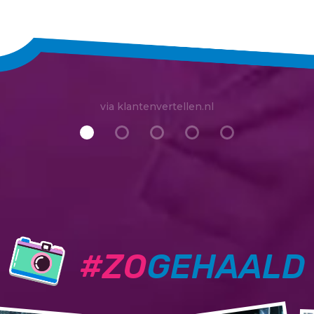
via klantenvertellen.nl
#ZO
GEHAALD