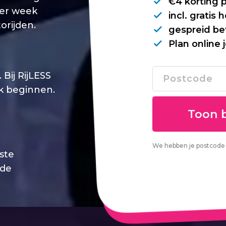
€4 korting 
per week
incl. gratis
orijden.
gespreid be
Plan online 
Bij RijLESS
jk beginnen.
We hebben je postcode 
este
 de