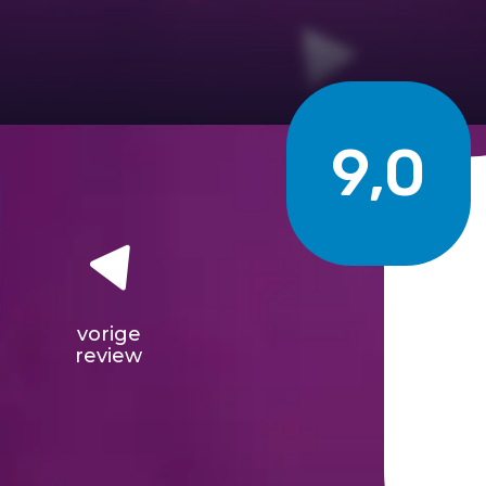
9,0
vorige
review