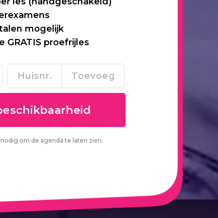
per les (handgeschakeld)
 herexamens
talen mogelijk
je GRATIS proefrijles
nodig om de agenda te laten zien.