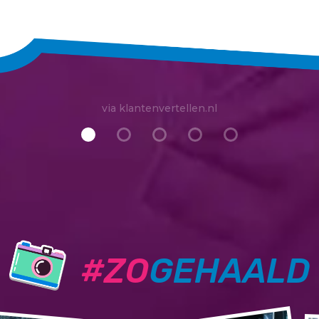
via klantenvertellen.nl
#ZO
GEHAALD