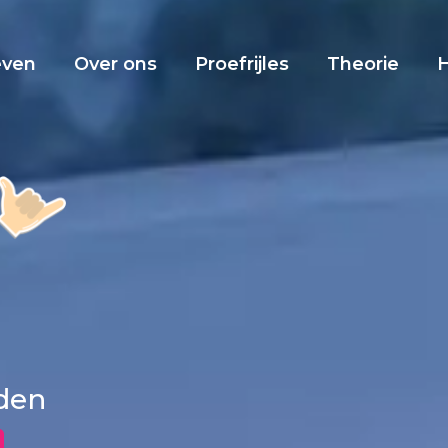
even
Over ons
Proefrijles
Theorie
sden