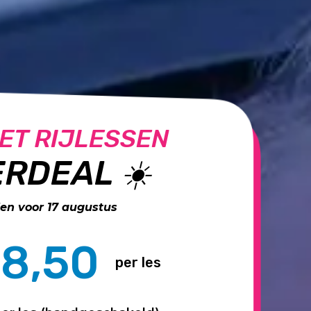
ET RIJLESSEN
RDEAL ☀️
n voor 17 augustus
8,50
per les