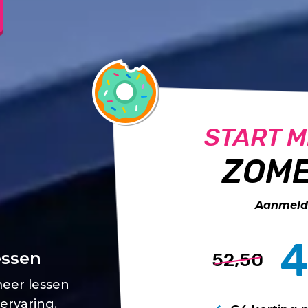
START M
ZOME
Aanmelde
4
essen
52,50
meer lessen
 ervaring.