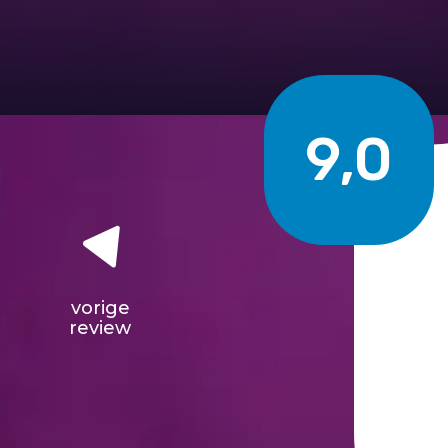
9,0
vorige
review