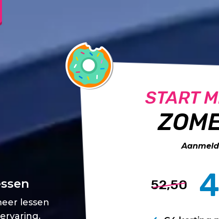
START M
ZOME
Aanmelde
4
essen
52,50
meer lessen
 ervaring.