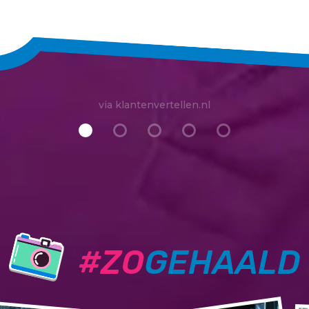
via klantenvertellen.nl
#ZO
GEHAALD