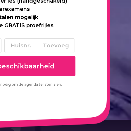
per les (handgeschakeld)
 herexamens
talen mogelijk
je GRATIS proefrijles
nodig om de agenda te laten zien.