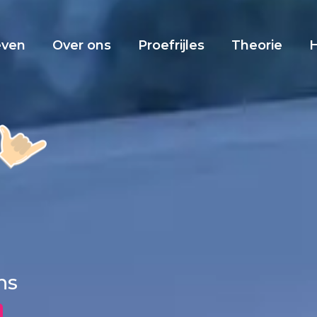
even
Over ons
Proefrijles
Theorie
ns