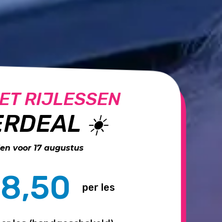
ET RIJLESSEN
RDEAL ☀️
n voor 17 augustus
8,50
per les