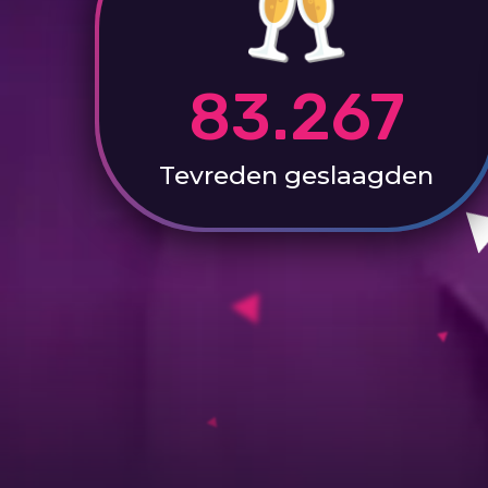
83.267
Tevreden
geslaagden