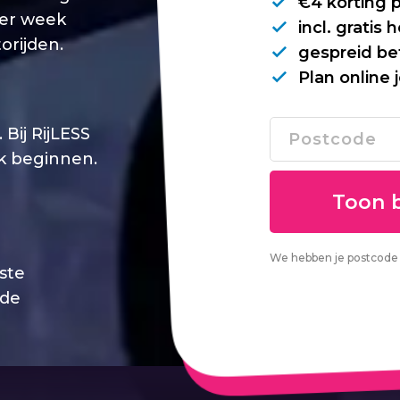
€4 korting 
per week
incl. gratis
orijden.
gespreid be
Plan online 
Bij RijLESS
jk beginnen.
We hebben je postcode 
este
 de