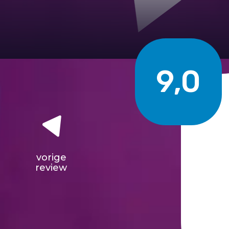
9,0
vorige
review