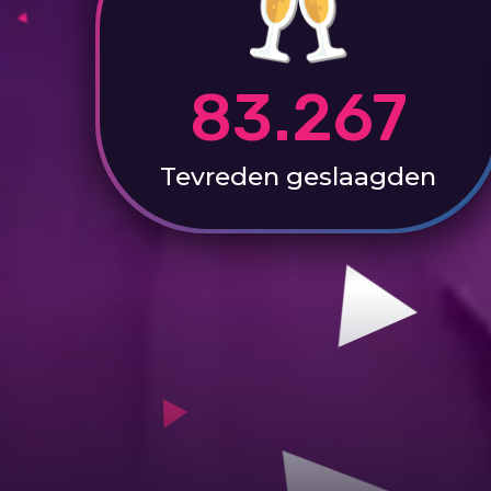
83.267
Tevreden
geslaagden