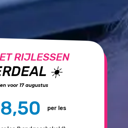
ET RIJLESSEN
RDEAL ☀️
n voor 17 augustus
8,50
per les