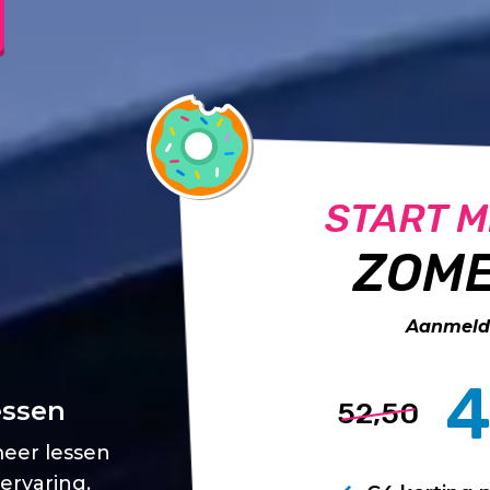
START M
ZOME
Aanmelde
4
essen
52,50
meer lessen
 ervaring.