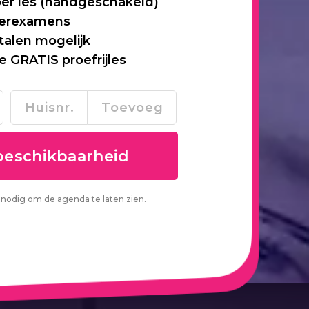
per les (handgeschakeld)
 herexamens
talen mogelijk
je GRATIS proefrijles
nodig om de agenda te laten zien.