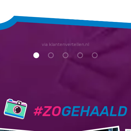
via klantenvertellen.nl
#ZO
GEHAALD