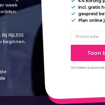
€4 korting 
per week
incl. gratis
orijden.
gespreid be
Plan online 
Bij RijLESS
jk beginnen.
We hebben je postcode 
este
 de