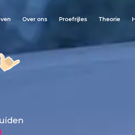
even
Over ons
Proefrijles
Theorie
muiden