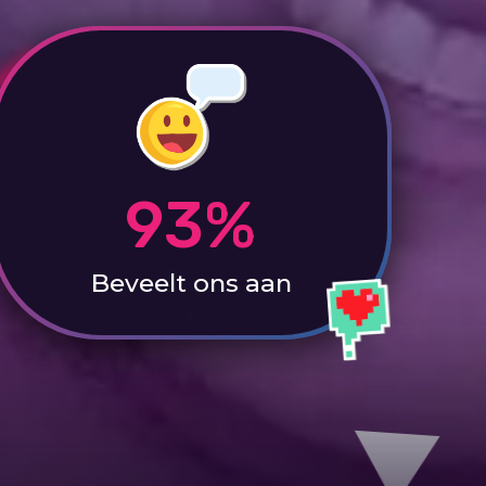
93%
Beveelt ons aan