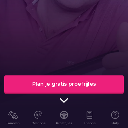
Plan je gratis proefrijles
Tarieven
Over ons
Proefrijles
Theorie
Hulp