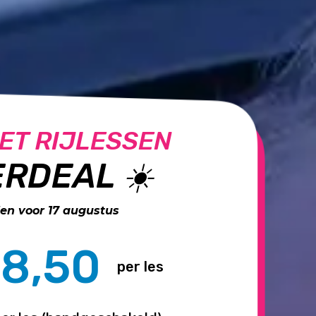
ET RIJLESSEN
RDEAL ☀️
n voor 17 augustus
8,50
per les