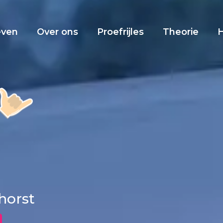
even
Over ons
Proefrijles
Theorie
dhorst