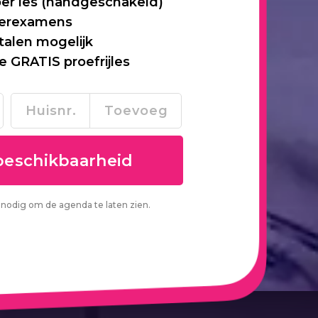
per les (handgeschakeld)
 herexamens
talen mogelijk
je GRATIS proefrijles
nodig om de agenda te laten zien.