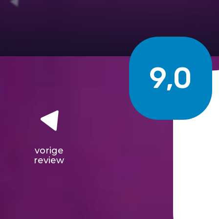
9,0
vorige
review