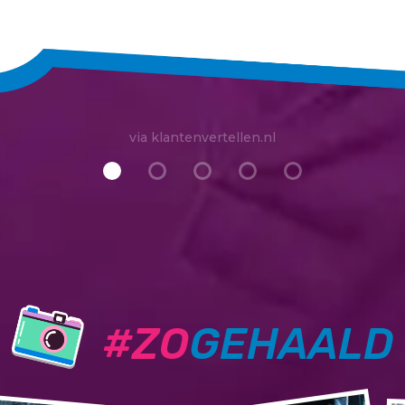
via klantenvertellen.nl
#ZO
GEHAALD