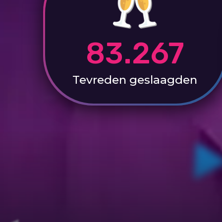
83.267
Tevreden
geslaagden