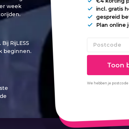
€4 korting 
per week
incl. gratis
orijden.
gespreid be
Plan online 
Bij RijLESS
jk beginnen.
We hebben je postcode 
este
 de