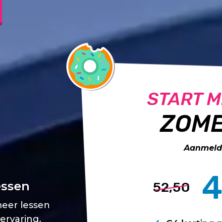
START M
ZOME
Aanmelde
4
essen
52,50
meer lessen
 ervaring.