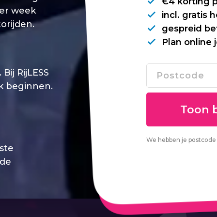
€4 korting 
per week
incl. gratis
orijden.
gespreid be
Plan online 
Bij RijLESS
jk beginnen.
We hebben je postcode 
este
 de