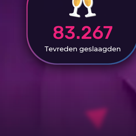
83.267
Tevreden
geslaagden