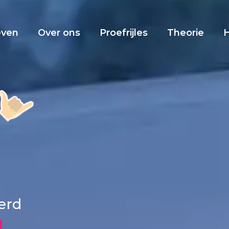
even
Over ons
Proefrijles
Theorie
derd