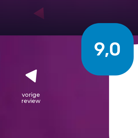
9,0
vorige
review