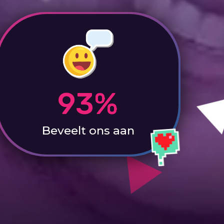
93%
Beveelt ons aan