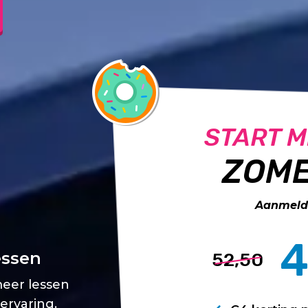
START M
ZOME
Aanmelde
4
essen
52,50
meer lessen
 ervaring.