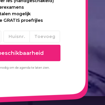
per les (handgeschakeld)
 herexamens
talen mogelijk
je GRATIS proefrijles
nodig om de agenda te laten zien.