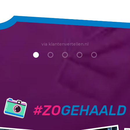
via klantenvertellen.nl
#ZO
GEHAALD