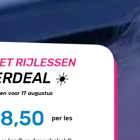
ET RIJLESSEN
RDEAL ☀️
n voor 17 augustus
8,50
per les