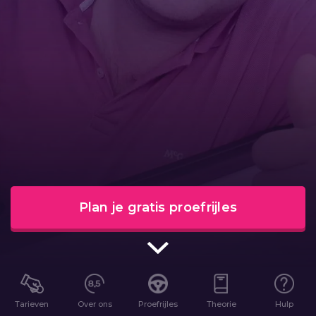
Plan je gratis proefrijles
Tarieven
Over ons
Proefrijles
Theorie
Hulp