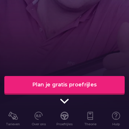
Plan je gratis proefrijles
Tarieven
Over ons
Proefrijles
Theorie
Hulp