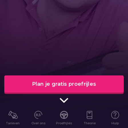
Plan je gratis proefrijles
Tarieven
Over ons
Proefrijles
Theorie
Hulp