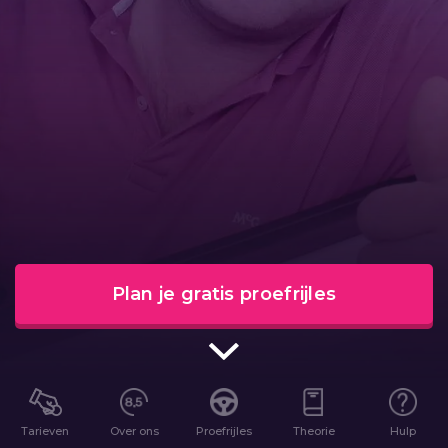
Plan je gratis proefrijles
Tarieven
Over ons
Proefrijles
Theorie
Hulp