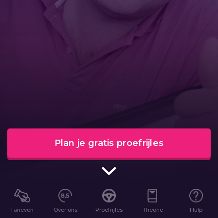
Plan je gratis proefrijles
Tarieven
Over ons
Proefrijles
Theorie
Hulp