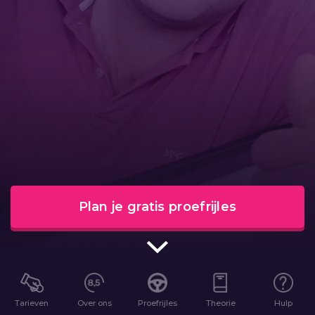
Plan je gratis proefrijles
Tarieven
Over ons
Proefrijles
Theorie
Hulp