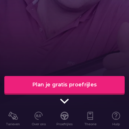
Plan je gratis proefrijles
Tarieven
Over ons
Proefrijles
Theorie
Hulp