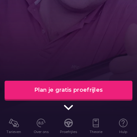
Plan je gratis proefrijles
Tarieven
Over ons
Proefrijles
Theorie
Hulp