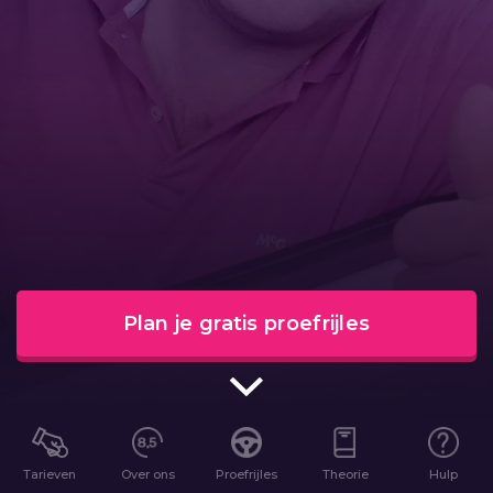
Plan je gratis proefrijles
Tarieven
Over ons
Proefrijles
Theorie
Hulp