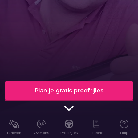
Plan je gratis proefrijles
Tarieven
Over ons
Proefrijles
Theorie
Hulp