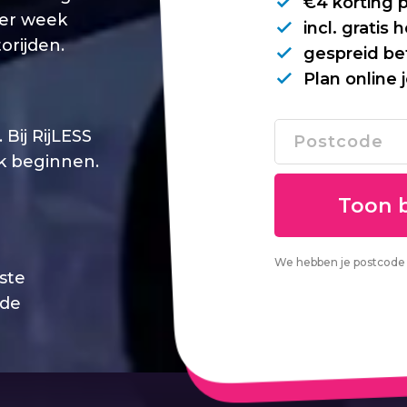
€4 korting 
per week
incl. gratis
orijden.
gespreid be
Plan online 
Bij RijLESS
jk beginnen.
We hebben je postcode 
este
 de