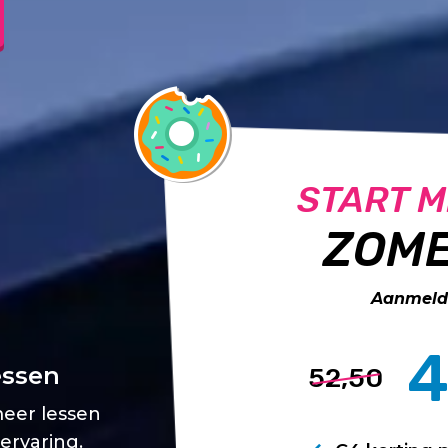
START M
ZOME
Aanmelde
4
essen
52,50
meer lessen
 ervaring.