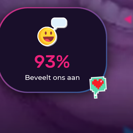
93%
Beveelt ons aan