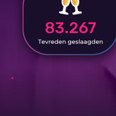
83.267
Tevreden
geslaagden