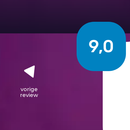
9,0
vorige
review