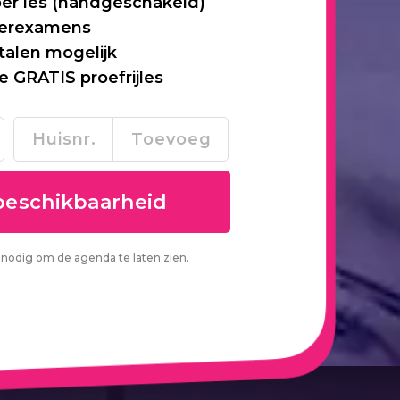
per les (handgeschakeld)
 herexamens
talen mogelijk
je GRATIS proefrijles
nodig om de agenda te laten zien.