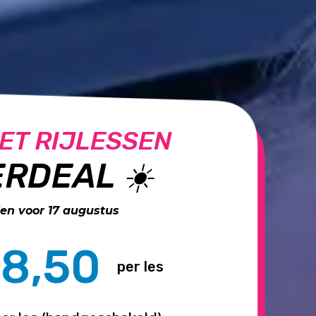
ET RIJLESSEN
RDEAL ☀️
n voor 17 augustus
8,50
per les