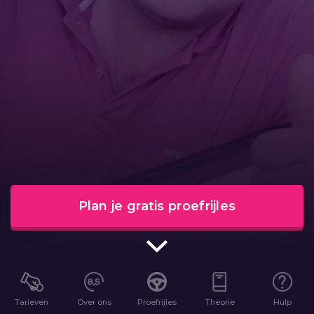
Plan je gratis proefrijles
Tarieven
Over ons
Proefrijles
Theorie
Hulp