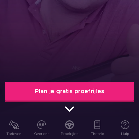
Plan je gratis proefrijles
Tarieven
Over ons
Proefrijles
Theorie
Hulp