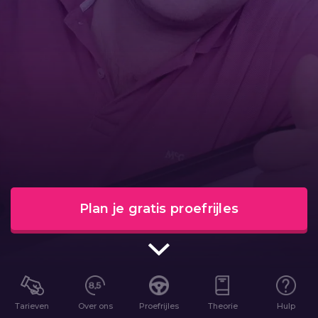
Plan je gratis proefrijles
Tarieven
Over ons
Proefrijles
Theorie
Hulp