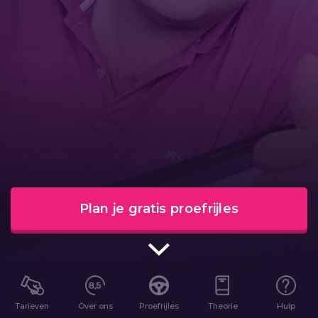
Plan je gratis proefrijles
Tarieven
Over ons
Proefrijles
Theorie
Hulp