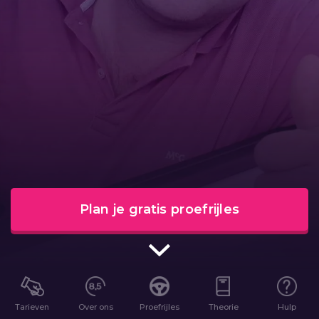
Plan je gratis proefrijles
Tarieven
Over ons
Proefrijles
Theorie
Hulp