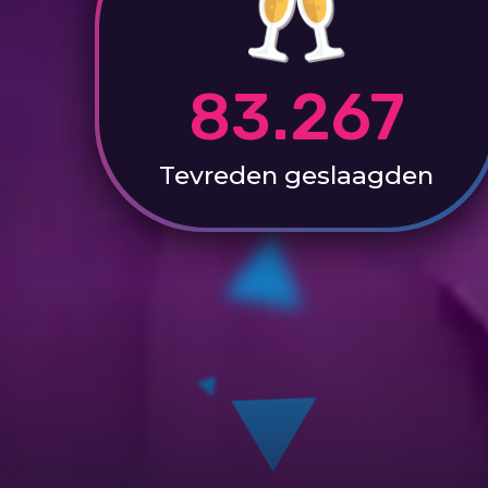
83.267
Tevreden
geslaagden