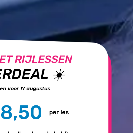
ET RIJLESSEN
RDEAL ☀️
n voor 17 augustus
8,50
per les