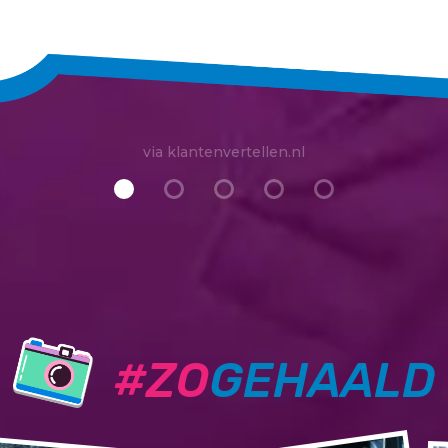
via klantenvertellen.nl
#ZO
GEHAALD