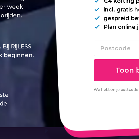
€4 korting 
per week
incl. gratis
orijden.
gespreid be
Plan online 
Bij RijLESS
jk beginnen.
We hebben je postcode 
este
 de