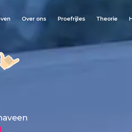
even
Over ons
Proefrijles
Theorie
enaveen