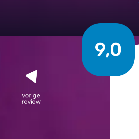
9,0
vorige
review