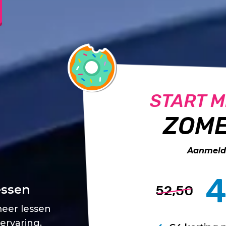
START M
ZOME
Aanmelde
4
essen
52,50
meer lessen
 ervaring.