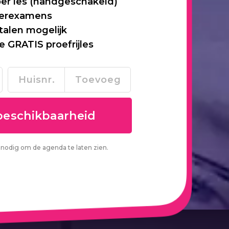
per les (handgeschakeld)
 herexamens
talen mogelijk
je GRATIS proefrijles
nodig om de agenda te laten zien.