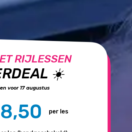
ET RIJLESSEN
RDEAL ☀️
n voor 17 augustus
8,50
per les