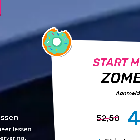
START M
ZOME
Aanmelde
4
essen
52,50
meer lessen
 ervaring.