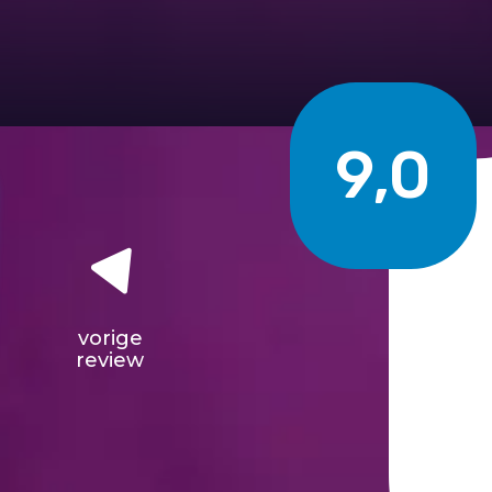
9,0
vorige
review