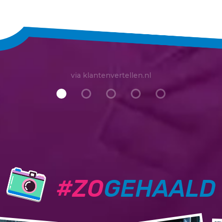
via klantenvertellen.nl
#ZO
GEHAALD