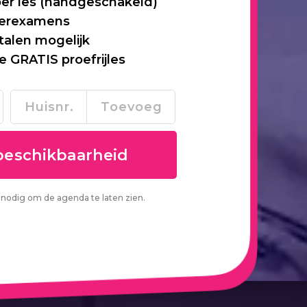
per les (handgeschakeld)
 herexamens
talen mogelijk
je GRATIS proefrijles
nodig om de agenda te laten zien.