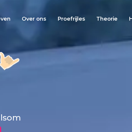
even
Over ons
Proefrijles
Theorie
elsom