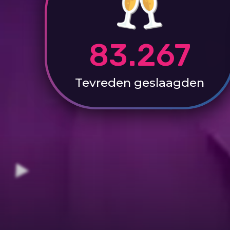
83.267
Tevreden
geslaagden