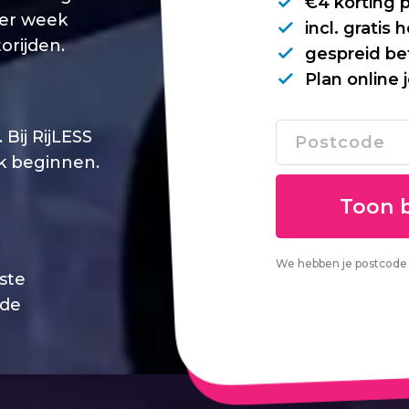
€4 korting 
per week
incl. gratis
orijden.
gespreid be
Plan online 
Bij RijLESS
jk beginnen.
We hebben je postcode 
este
 de