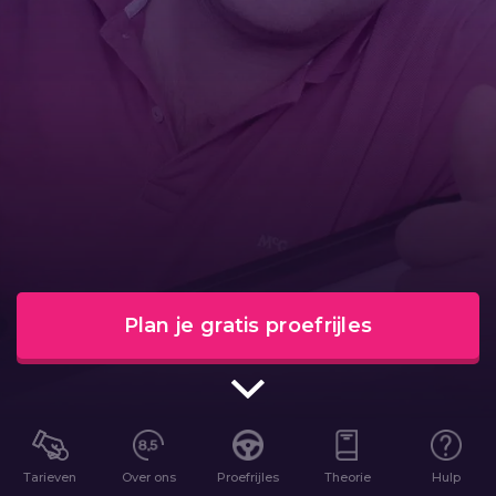
Plan je gratis proefrijles
Tarieven
Over ons
Proefrijles
Theorie
Hulp