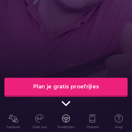
Plan je gratis proefrijles
Tarieven
Over ons
Proefrijles
Theorie
Hulp