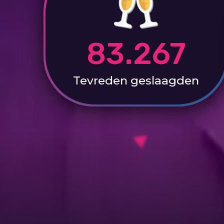
83.267
Tevreden
geslaagden