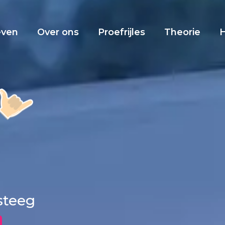
even
Over ons
Proefrijles
Theorie
rsteeg