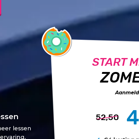
START M
ZOME
Aanmelde
4
essen
52,50
meer lessen
 ervaring.