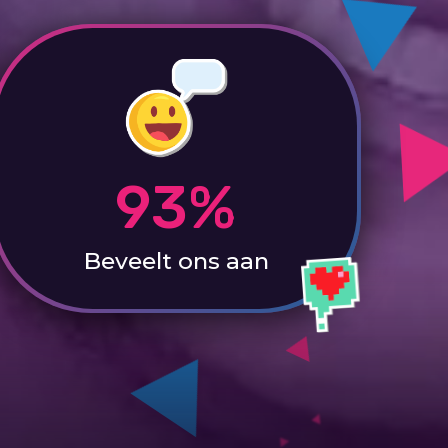
93%
Beveelt ons aan