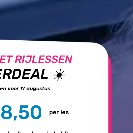
ET RIJLESSEN
RDEAL ☀️
n voor 17 augustus
8,50
per les