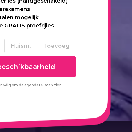
per les (handgeschakeld)
 herexamens
talen mogelijk
je GRATIS proefrijles
nodig om de agenda te laten zien.