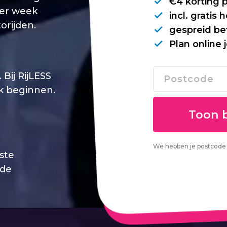
€4 korting 
per week
incl. gratis
orijden.
gespreid be
Plan online 
Bij RijLESS
jk beginnen.
We hebben je postcode 
este
 de