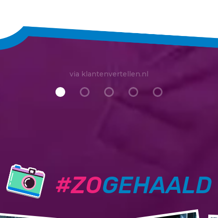
via klantenvertellen.nl
#ZO
GEHAALD