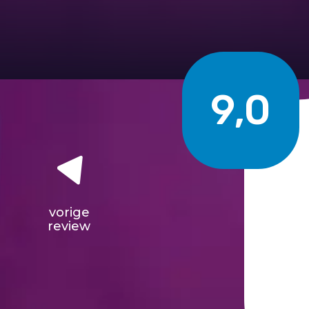
9,0
vorige
review