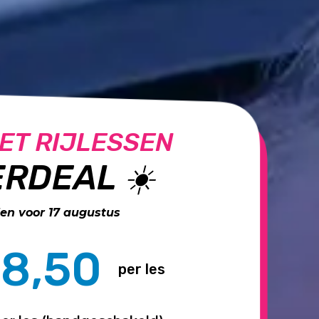
ET RIJLESSEN
RDEAL ☀️
n voor 17 augustus
8,50
per les