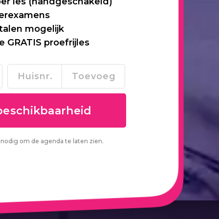
per les (handgeschakeld)
 herexamens
talen mogelijk
je GRATIS proefrijles
nodig om de agenda te laten zien.