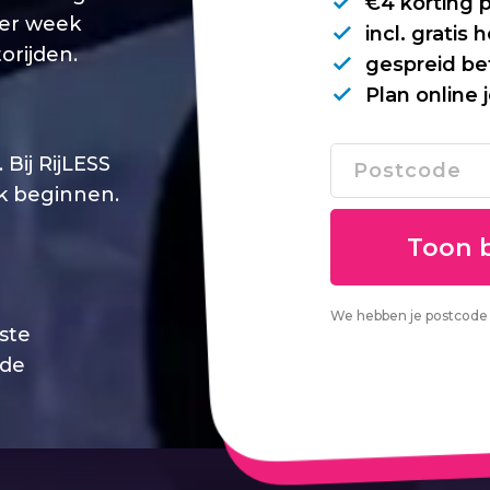
€4 korting 
per week
incl. gratis
orijden.
gespreid be
Plan online 
Bij RijLESS
jk beginnen.
We hebben je postcode 
este
 de