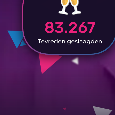
83.267
Tevreden
geslaagden