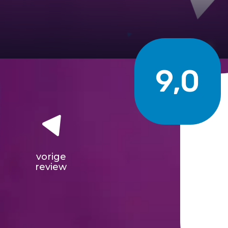
9,0
vorige
review