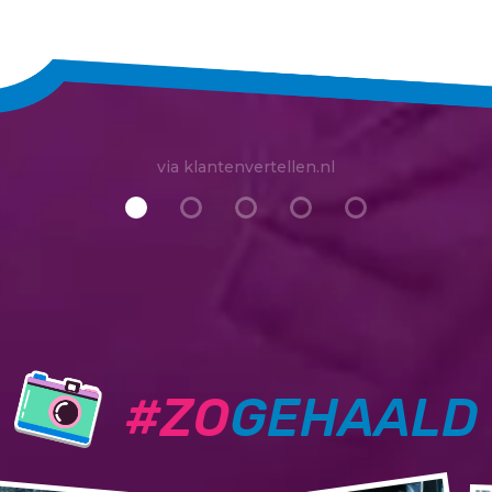
via klantenvertellen.nl
#ZO
GEHAALD