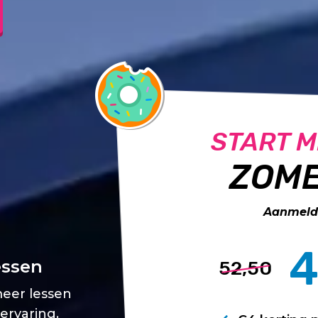
START M
ZOME
Aanmelde
4
essen
52,50
meer lessen
 ervaring.