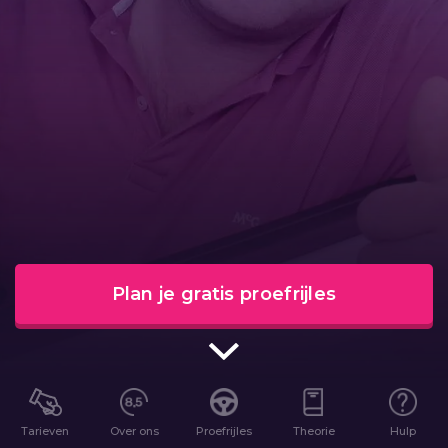
Plan je gratis proefrijles
Tarieven
Over ons
Proefrijles
Theorie
Hulp