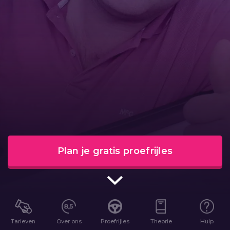
Plan je gratis proefrijles
Tarieven
Over ons
Proefrijles
Theorie
Hulp