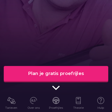
Plan je gratis proefrijles
Tarieven
Over ons
Proefrijles
Theorie
Hulp