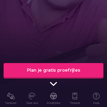
Plan je gratis proefrijles
Tarieven
Over ons
Proefrijles
Theorie
Hulp