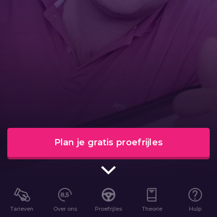
Plan je gratis proefrijles
Tarieven
Over ons
Proefrijles
Theorie
Hulp