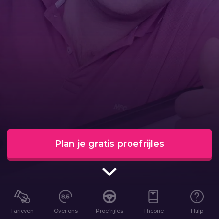
Plan je gratis proefrijles
Tarieven
Over ons
Proefrijles
Theorie
Hulp