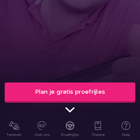
Plan je gratis proefrijles
Tarieven
Over ons
Proefrijles
Theorie
Hulp