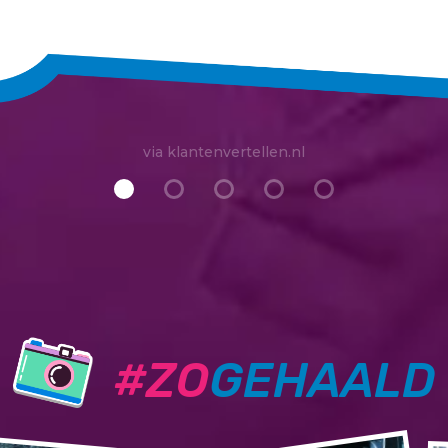
via klantenvertellen.nl
#ZO
GEHAALD