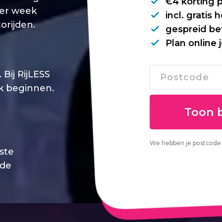
€4 korting 
per week
incl. gratis
orijden.
gespreid be
Plan online 
Bij RijLESS
jk beginnen.
We hebben je postcode 
este
 de