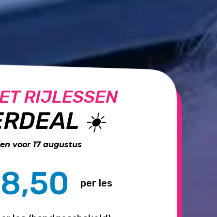
ET RIJLESSEN
RDEAL ☀️
n voor 17 augustus
8,50
per les