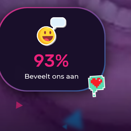
93%
Beveelt ons aan