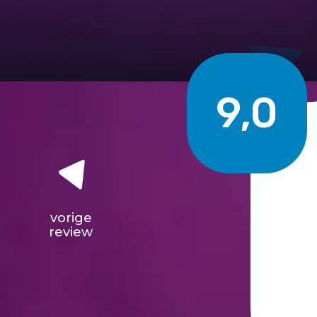
9,0
vorige
review