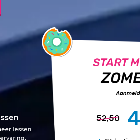
START M
ZOME
Aanmelde
4
essen
52,50
meer lessen
 ervaring.