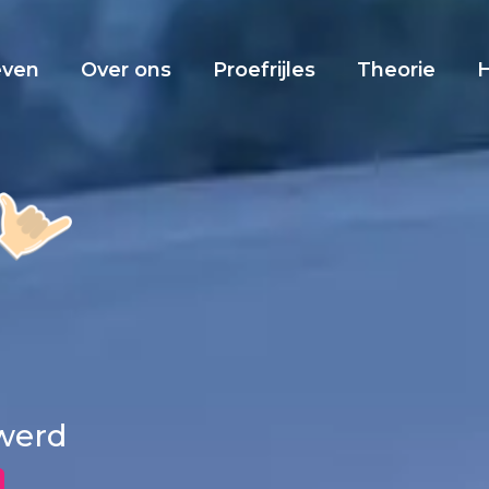
even
Over ons
Proefrijles
Theorie
rwerd