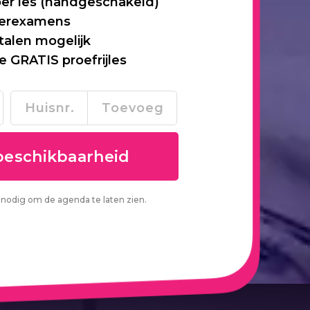
per les (handgeschakeld)
 herexamens
talen mogelijk
je GRATIS proefrijles
nodig om de agenda te laten zien.