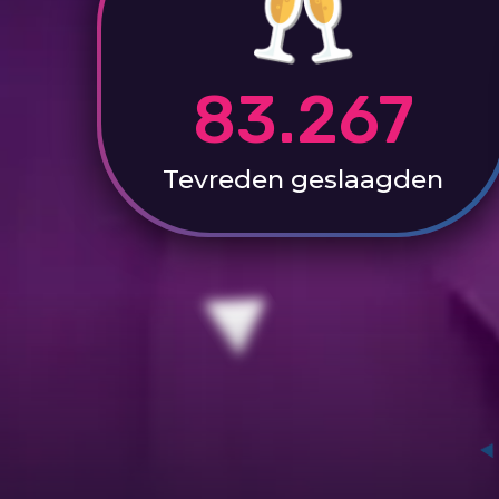
83.267
Tevreden
geslaagden