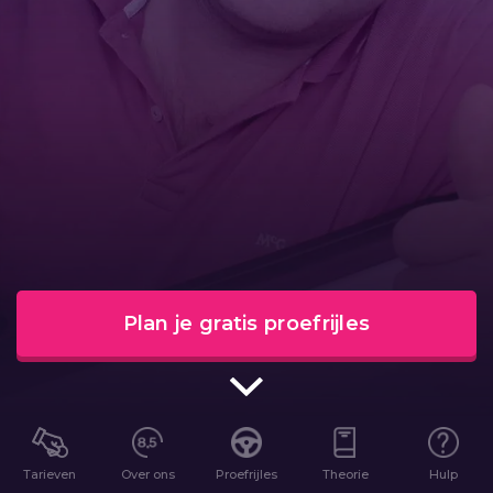
Plan je gratis proefrijles
Tarieven
Over ons
Proefrijles
Theorie
Hulp