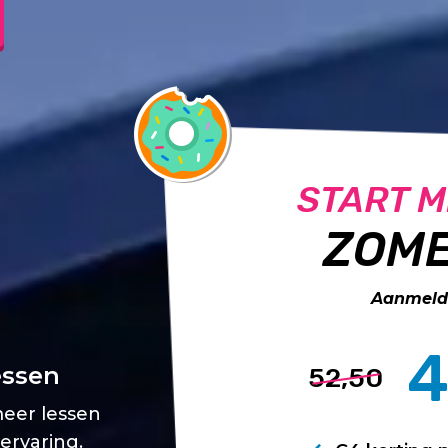
START M
ZOME
Aanmelde
4
essen
52,50
meer lessen
 ervaring.