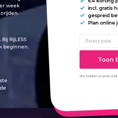
€4 korting 
per week
incl. gratis
orijden.
gespreid be
Plan online 
Bij RijLESS
jk beginnen.
We hebben je postcode 
este
 de