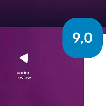
9,0
vorige
review