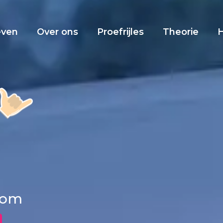
even
Over ons
Proefrijles
Theorie
ecom