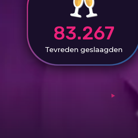
83.267
Tevreden
geslaagden