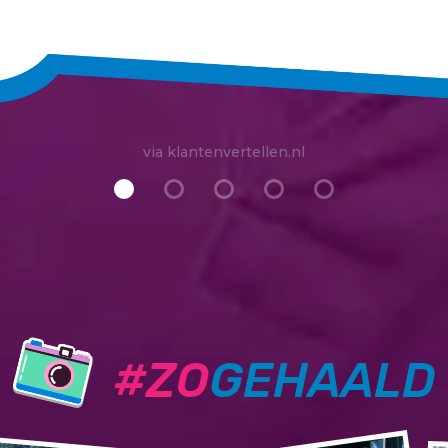
via klantenvertellen.nl
#ZO
GEHAALD