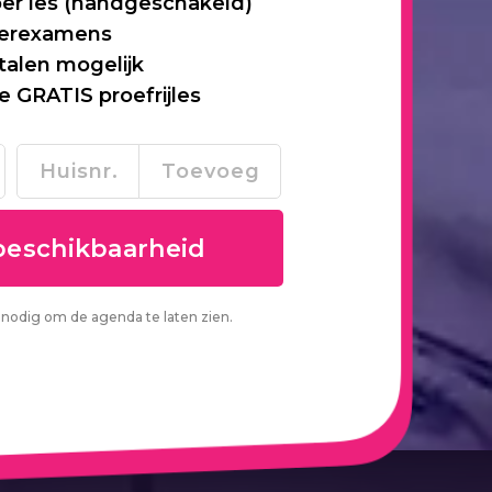
per les (handgeschakeld)
 herexamens
talen mogelijk
je GRATIS proefrijles
nodig om de agenda te laten zien.