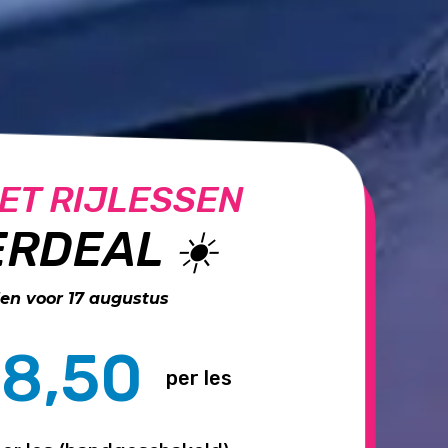
ET RIJLESSEN
RDEAL ☀️
n voor 17 augustus
8,50
per les