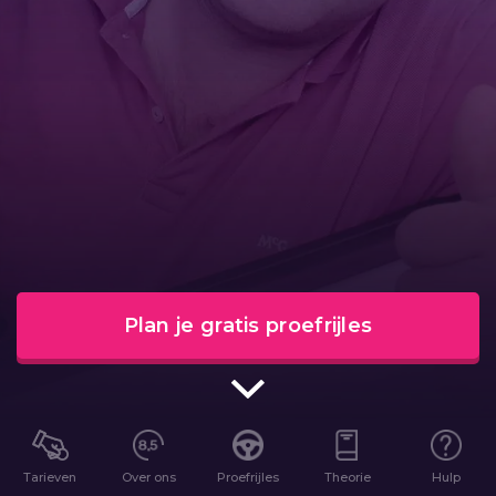
Plan je gratis proefrijles
Tarieven
Over ons
Proefrijles
Theorie
Hulp