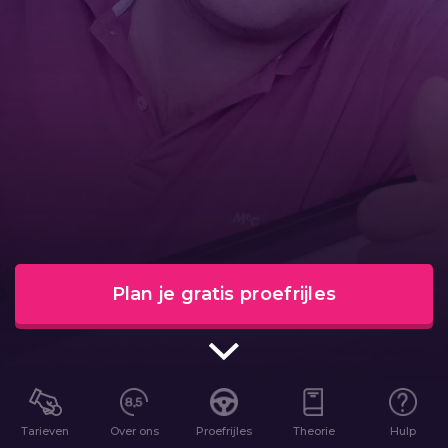
Plan je gratis proefrijles
Tarieven
Over ons
Proefrijles
Theorie
Hulp