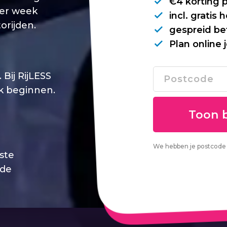
€4 korting 
per week
incl. gratis
orijden.
gespreid be
Plan online 
Bij RijLESS
jk beginnen.
We hebben je postcode 
este
 de