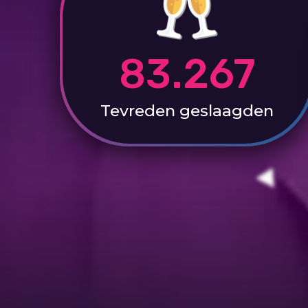
83.267
Tevreden
geslaagden