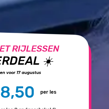
ET RIJLESSEN
RDEAL ☀️
n voor 17 augustus
8,50
per les