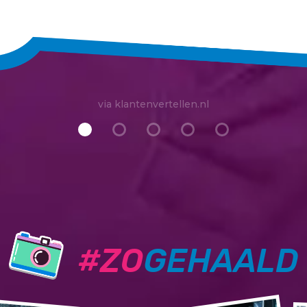
via klantenvertellen.nl
#ZO
GEHAALD