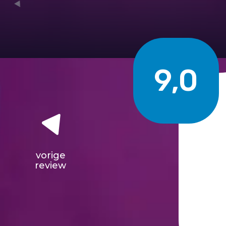
9,0
vorige
review