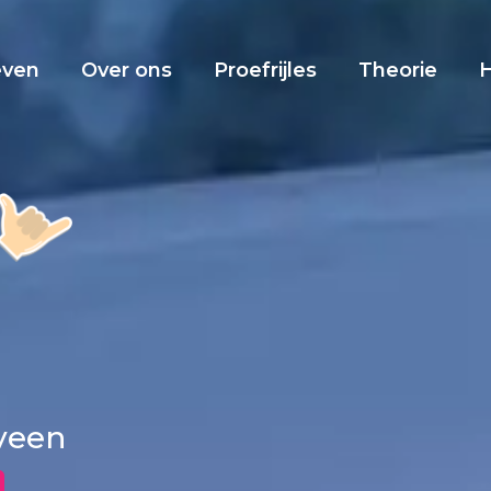
even
Over ons
Proefrijles
Theorie
rveen