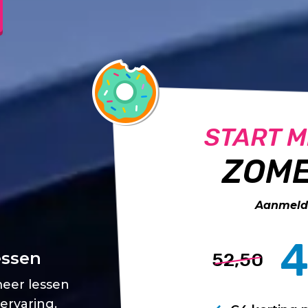
START M
ZOME
Aanmelde
4
essen
52,50
meer lessen
 ervaring.