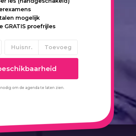
per les (handgeschakeld)
 herexamens
talen mogelijk
je GRATIS proefrijles
nodig om de agenda te laten zien.