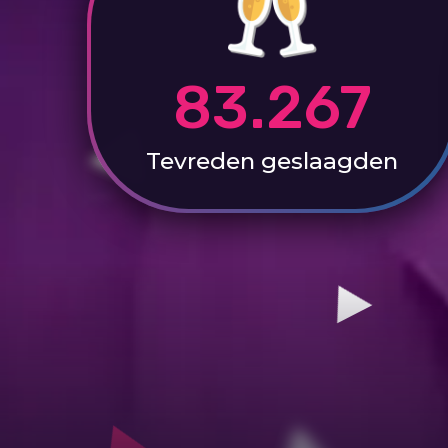
83.267
Tevreden
geslaagden