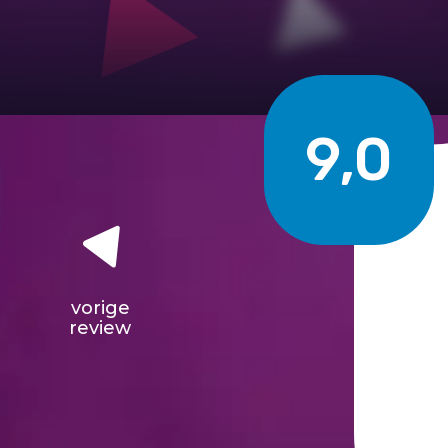
9,0
vorige
review