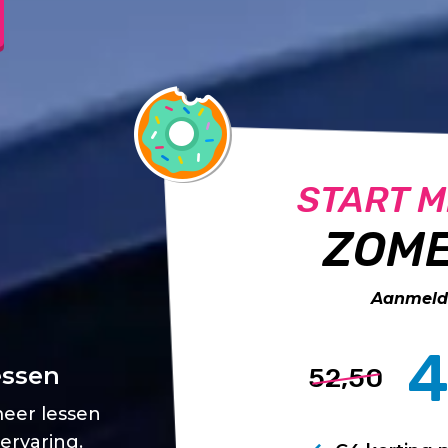
START M
ZOME
Aanmelde
4
essen
52,50
meer lessen
 ervaring.