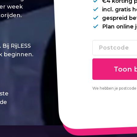
€4 korting 
per week
incl. gratis
orijden.
gespreid be
Plan online 
Bij RijLESS
jk beginnen.
We hebben je postcode 
este
 de