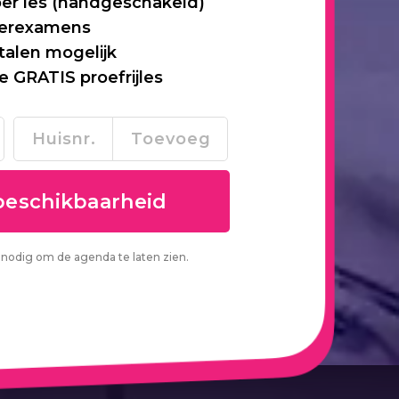
per les (handgeschakeld)
 herexamens
talen mogelijk
je GRATIS proefrijles
nodig om de agenda te laten zien.