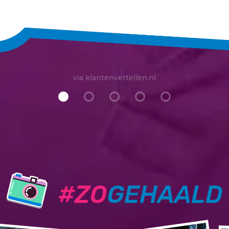
via klantenvertellen.nl
#ZO
GEHAALD