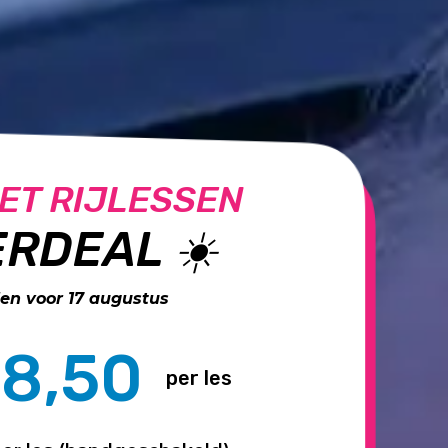
ET RIJLESSEN
RDEAL ☀️
n voor 17 augustus
8,50
per les